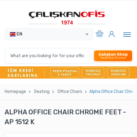
EN
Çalışkan Shop
Webe Özel Ürünler
Homepage
Seatıng
Offıce Chaırs
Alpha Offıce Chaır Chro
ALPHA OFFICE CHAIR CHROME FEET -
AP 1512 K