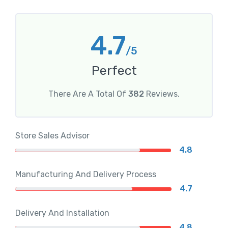
4.7
/5
Perfect
There Are A Total Of
382
Reviews.
Store Sales Advisor
4.8
Manufacturing And Delivery Process
4.7
Delivery And Installation
4.8