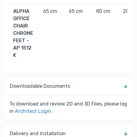
ALPHA
65 cm
65 cm
80 cm
20 kg
OFFICE
CHAIR
CHROME
FEET -
AP 1512
K
Downloadable Documents
To download and review 2D and 3D Files, please log
in
Architect Login
.
Delivery and Installation