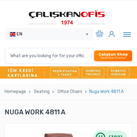
EN
Çalışkan Shop
Webe Özel Ürünler
Homepage
Seatıng
Offıce Chaırs
Nuga Work 4811 A
NUGA WORK 4811 A