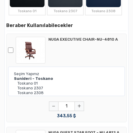
Toskano 01
Toskano 2307
Toskano 2308
Beraber Kullanılabilecekler
NUGA EXECUTIVE CHAIR-NU-4810 A
−
+
343,55 $
NUGA GUEST STAR FOOT - NU 4812 A