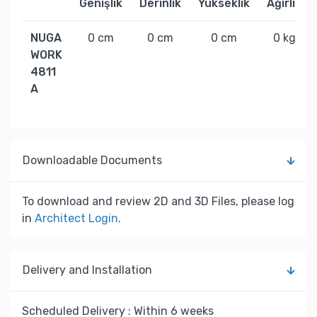
Genişlik
Derinlik
Yükseklik
Ağırlık
NUGA
0 cm
0 cm
0 cm
0 kg
WORK
4811
A
Downloadable Documents
To download and review 2D and 3D Files, please log
in
Architect Login
.
Delivery and Installation
Scheduled Delivery : Within 6 weeks