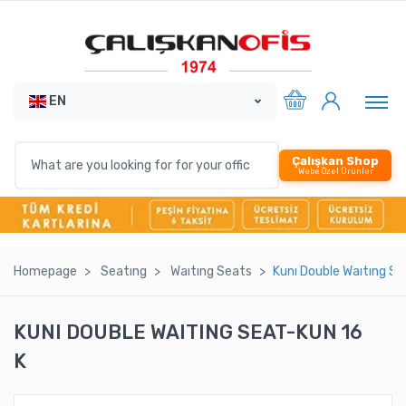
EN
Çalışkan Shop
Webe Özel Ürünler
Homepage
Seatıng
Waıtıng Seats
Kunı Double Waıtıng Se
KUNI DOUBLE WAITING SEAT-KUN 16
K