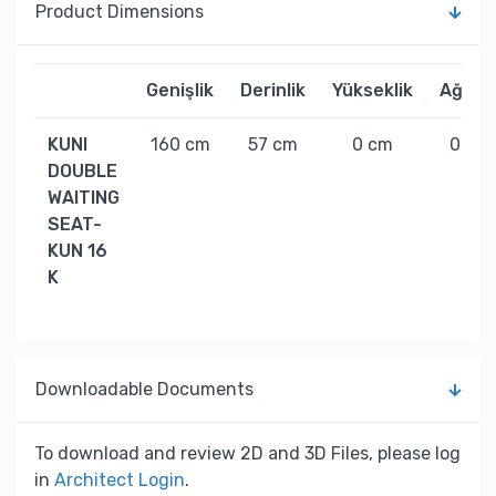
Product Dimensions
Genişlik
Derinlik
Yükseklik
Ağırlık
KUNI
160 cm
57 cm
0 cm
0 kg
DOUBLE
WAITING
SEAT-
KUN 16
K
Downloadable Documents
To download and review 2D and 3D Files, please log
in
Architect Login
.