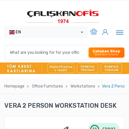
EN
Çalışkan Shop
Webe Özel Ürünler
Homepage
Offıce Furnıtures
Workstatıons
Vera 2 Person
VERA 2 PERSON WORKSTATION DESK