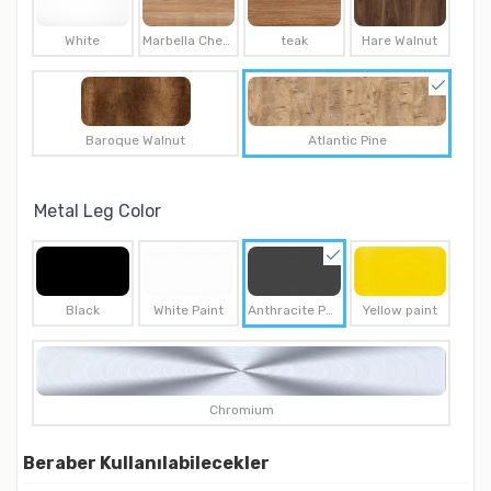
White
Marbella Cherry
teak
Hare Walnut
Baroque Walnut
Atlantic Pine
Metal Leg Color
Black
White Paint
Anthracite Paint
Yellow paint
Chromium
Beraber Kullanılabilecekler