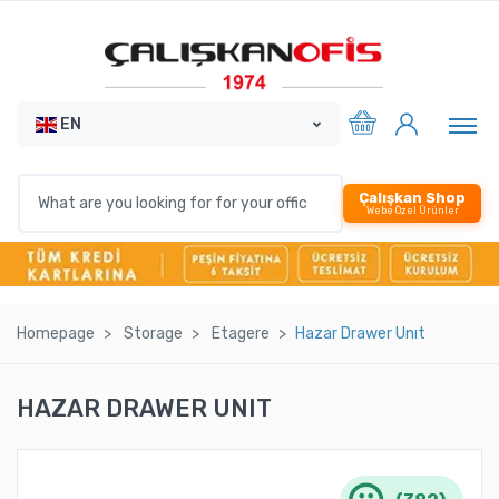
EN
Çalışkan Shop
Webe Özel Ürünler
Homepage
Storage
Etagere
Hazar Drawer Unıt
HAZAR DRAWER UNIT