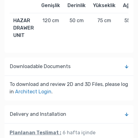
Genişlik
Derinlik
Yükseklik
Ağırlık
HAZAR
120 cm
50 cm
75 cm
55 kg
DRAWER
UNIT
Downloadable Documents
To download and review 2D and 3D Files, please log
in
Architect Login
.
Delivery and Installation
Planlanan Teslimat :
6 hafta içinde