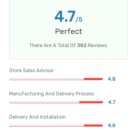
4.7
/5
Perfect
There Are A Total Of
382
Reviews.
Store Sales Advisor
4.8
Manufacturing And Delivery Process
4.7
Delivery And Installation
4.8