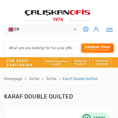
EN
Çalışkan Shop
Webe Özel Ürünler
Homepage
Sofas
Sofas
Karaf Double Quılted
KARAF DOUBLE QUILTED