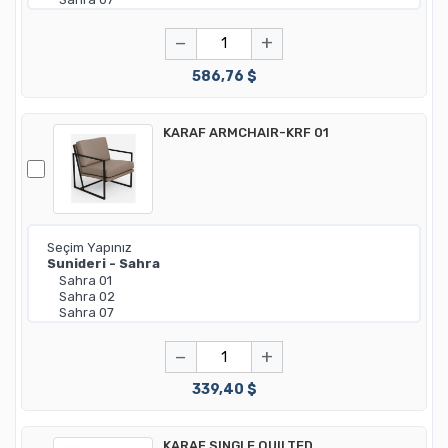
−
+
586,76 $
KARAF ARMCHAIR-KRF 01
−
+
339,40 $
KARAF SINGLE QUILTED