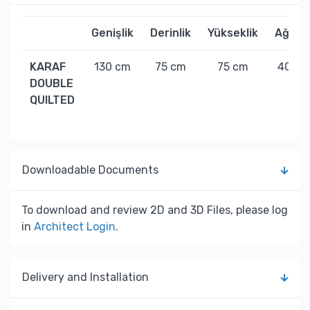
Genişlik
Derinlik
Yükseklik
Ağırlık
KARAF
130 cm
75 cm
75 cm
40 kg
DOUBLE
QUILTED
Downloadable Documents
To download and review 2D and 3D Files, please log
in
Architect Login
.
Delivery and Installation