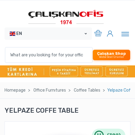
EN
Çalışkan Shop
Webe Özel Ürünler
Homepage
Offıce Furnıtures
Coffee Tables
Yelpaze Coffe
YELPAZE COFFE TABLE