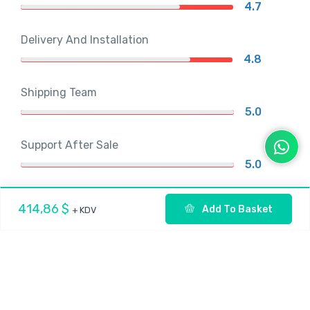
4.7
Delivery And Installation
4.8
Shipping Team
5.0
Support After Sale
5.0
414,86 $
Add To Basket
+ KDV