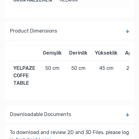
ÜRÜN MALZEMESİ
MELAMİN
Product Dimensions
Genişlik
Derinlik
Yükseklik
Ağırlı
YELPAZE
50 cm
50 cm
45 cm
25 kg
COFFE
TABLE
Downloadable Documents
To download and review 2D and 3D Files, please log