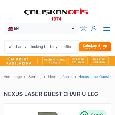
EN
Çalışkan Shop
Webe Özel Ürünler
Homepage
Seatıng
Meetıng Chaırs
Nexus Laser Guest Cha
NEXUS LASER GUEST CHAIR U LEG