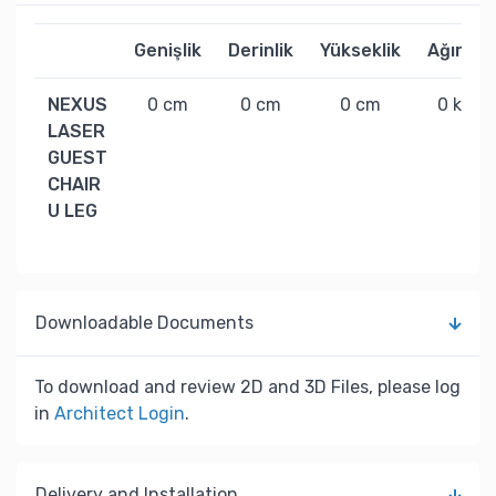
Genişlik
Derinlik
Yükseklik
Ağırlık
NEXUS
0 cm
0 cm
0 cm
0 kg
LASER
GUEST
CHAIR
U LEG
Downloadable Documents
To download and review 2D and 3D Files, please log
in
Architect Login
.
Delivery and Installation