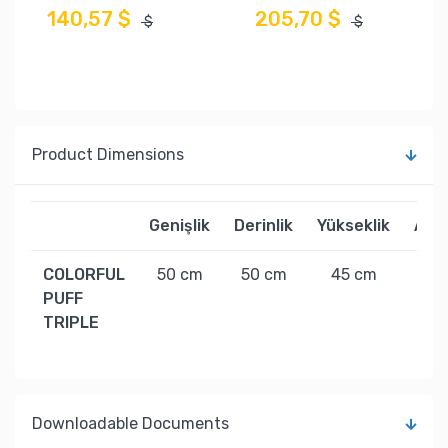
140,57 $
205,70 $
$
$
Product Dimensions
Genişlik
Derinlik
Yükseklik
Ağır
COLORFUL
50 cm
50 cm
45 cm
25 
PUFF
TRIPLE
Downloadable Documents