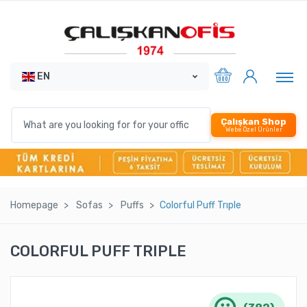
EN
Çalışkan Shop
Webe Özel Ürünler
Homepage
Sofas
Puffs
Colorful Puff Trıple
COLORFUL PUFF TRIPLE