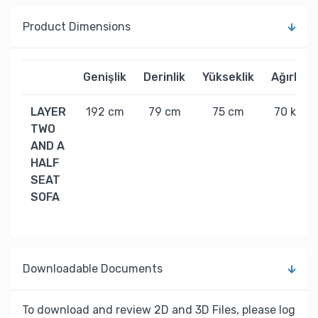
Product Dimensions
Genişlik
Derinlik
Yükseklik
Ağırlık
LAYER
192 cm
79 cm
75 cm
70 kg
TWO
AND A
HALF
SEAT
SOFA
Downloadable Documents
To download and review 2D and 3D Files, please log