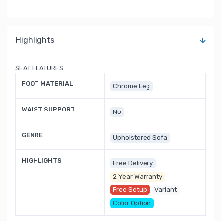
Highlights
SEAT FEATURES
FOOT MATERIAL
Chrome Leg
WAIST SUPPORT
No
GENRE
Upholstered Sofa
HIGHLIGHTS
Free Delivery
2 Year Warranty
Free Setup
Variant
Color Option