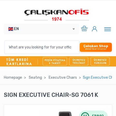
EN
Çalışkan Shop
Webe Özel Ürünler
Homepage
Seatıng
Executıve Chaırs
Sıgn Executıve Chaı
SIGN EXECUTIVE CHAIR-SG 7061 K