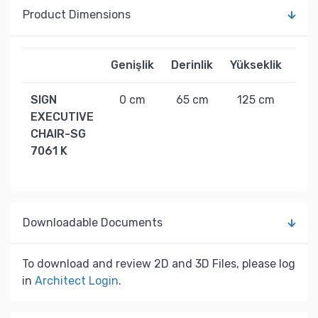
Product Dimensions
Genişlik
Derinlik
Yükseklik
Ağı
SIGN
0 cm
65 cm
125 cm
22
EXECUTIVE
CHAIR-SG
7061 K
Downloadable Documents
To download and review 2D and 3D Files, please log
in
Architect Login
.