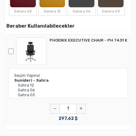
Sahara 02
Sahara 12
Sahara 06
Sahara 03
Beraber Kullanılabilecekler
PHOENIX EXECUTIVE CHAIR - PH 7431 K
−
+
297,62 $