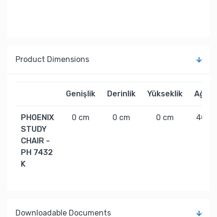
Product Dimensions
Genişlik
Derinlik
Yükseklik
Ağırlı
PHOENIX
0 cm
0 cm
0 cm
40 kg
STUDY
CHAIR -
PH 7432
K
Downloadable Documents