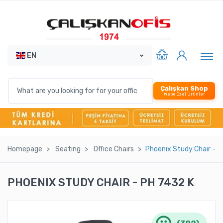
EN
Çalışkan Shop
Webe Özel Ürünler
Homepage
Seatıng
Offıce Chaırs
Phoenıx Study Chaır - P
PHOENIX STUDY CHAIR - PH 7432 K